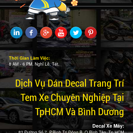
Thời Gian Làm Việc:
8 AM - 6 PM. Nghỉ Lễ, Tết.
Dịch Vụ Dán Decal Trang Trí
Tem Xe Chuyên Nghiệp Tại
TpHCM Và Bình Dương
Decal Xe Máy:
82 Đường Số 7, P.Bình Trị Đông B, Q.Bình Tân, Tp.HCM