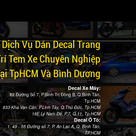
Dịch Vụ Dán Decal Trang
Trí Tem Xe Chuyên Nghiệp
Tại TpHCM Và Bình Dương
Decal Xe Máy:
82 Đường Số 7, P.Bình Trị Đông B, Q.Bình Tân,
Tp.HCM
833 Kha Vạn Cân, P.Linh Tây, Q.Thủ Đức, Tp.HCM
18E Lý Nam Đế, P.7, Q.11, Tp.HCM
Decal Ô Tô:
1. 49 - 55 Đường số 7, P. An Lạc A, Q. Bình Tân,
TP.HCM