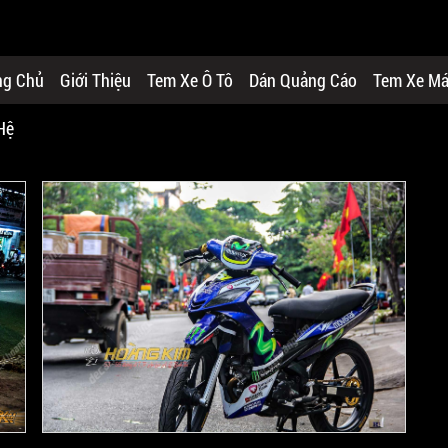
ng Chủ
Giới Thiệu
Tem Xe Ô Tô
Dán Quảng Cáo
Tem Xe M
Hệ