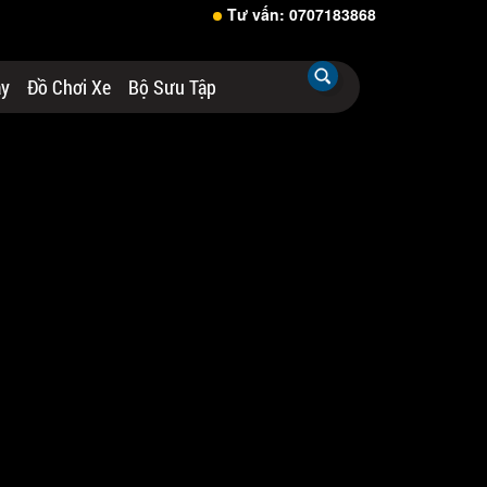
Tư vấn: 0707183868
áy
Đồ Chơi Xe
Bộ Sưu Tập