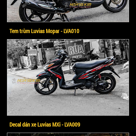
Tem trùm Luvias Mopar - LVA010
Decal dán xe Luvias MXi - LVA009