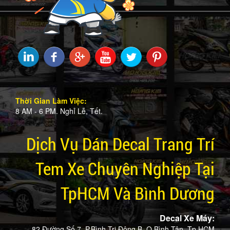
Thời Gian Làm Việc:
8 AM - 6 PM. Nghỉ Lễ, Tết.
Dịch Vụ Dán Decal Trang Trí
Tem Xe Chuyên Nghiệp Tại
TpHCM Và Bình Dương
Decal Xe Máy:
82 Đường Số 7, P.Bình Trị Đông B, Q.Bình Tân, Tp.HCM