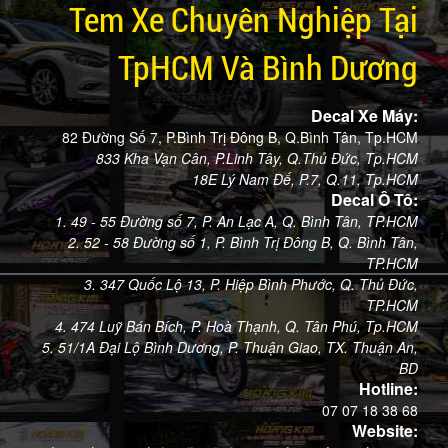
Tem Xe Chuyên Nghiệp Tại
TpHCM Và Bình Dương
Decal Xe Máy:
82 Đường Số 7, P.Bình Trị Đông B, Q.Bình Tân, Tp.HCM
833 Kha Vạn Cân, P.Linh Tây, Q.Thủ Đức, Tp.HCM
18E Lý Nam Đế, P.7, Q.11, Tp.HCM
Decal Ô Tô:
1. 49 - 55 Đường số 7, P. An Lạc A, Q. Bình Tân, TP.HCM
2. 52 - 58 Đường số 1, P. Bình Trị Đông B, Q. Bình Tân,
TP.HCM
3. 347 Quốc Lộ 13, P. Hiệp Bình Phước, Q. Thủ Đức,
TP.HCM
4. 474 Luỹ Bán Bích, P. Hoà Thạnh, Q. Tân Phú, Tp.HCM
5. 51/1A Đại Lộ Bình Dương, P. Thuận Giao, TX. Thuận An,
BD
Hotline:
07 07 18 38 68
Website: