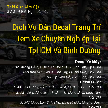
Thời Gian Làm Việc:
8 AM - 6 PM. Nghỉ Lễ, Tết.
Dịch Vụ Dán Decal Trang Trí
Tem Xe Chuyên Nghiệp Tại
TpHCM Và Bình Dương
Decal Xe Máy:
82 Đường Số 7, P.Bình Trị Đông B, Q.Bình Tân, Tp.HCM
833 Kha Vạn Cân, P.Linh Tây, Q.Thủ Đức, Tp.HCM
18E Lý Nam Đế, P.7, Q.11, Tp.HCM
Decal Ô Tô:
1. 49 - 55 Đường số 7, P. An Lạc A, Q. Bình Tân, TP.HCM
2. 52 - 58 Đường số 1, P. Bình Trị Đông B, Q. Bình Tân,
TP.HCM
3. 347 Quốc Lộ 13, P. Hiệp Bình Phước, Q. Thủ Đức,
TP.HCM