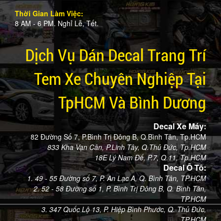
Thời Gian Làm Việc:
8 AM - 6 PM. Nghỉ Lễ, Tết.
Dịch Vụ Dán Decal Trang Trí
Tem Xe Chuyên Nghiệp Tại
TpHCM Và Bình Dương
Decal Xe Máy:
82 Đường Số 7, P.Bình Trị Đông B, Q.Bình Tân, Tp.HCM
833 Kha Vạn Cân, P.Linh Tây, Q.Thủ Đức, Tp.HCM
18E Lý Nam Đế, P.7, Q.11, Tp.HCM
Decal Ô Tô:
1. 49 - 55 Đường số 7, P. An Lạc A, Q. Bình Tân, TP.HCM
2. 52 - 58 Đường số 1, P. Bình Trị Đông B, Q. Bình Tân,
TP.HCM
3. 347 Quốc Lộ 13, P. Hiệp Bình Phước, Q. Thủ Đức,
TP.HCM