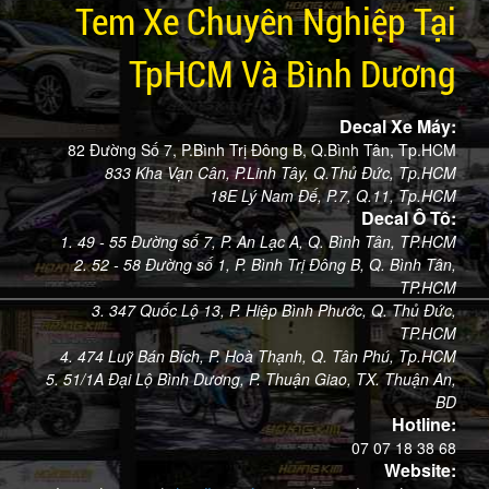
Tem Xe Chuyên Nghiệp Tại
TpHCM Và Bình Dương
Decal Xe Máy:
82 Đường Số 7, P.Bình Trị Đông B, Q.Bình Tân, Tp.HCM
833 Kha Vạn Cân, P.Linh Tây, Q.Thủ Đức, Tp.HCM
18E Lý Nam Đế, P.7, Q.11, Tp.HCM
Decal Ô Tô:
1. 49 - 55 Đường số 7, P. An Lạc A, Q. Bình Tân, TP.HCM
2. 52 - 58 Đường số 1, P. Bình Trị Đông B, Q. Bình Tân,
TP.HCM
3. 347 Quốc Lộ 13, P. Hiệp Bình Phước, Q. Thủ Đức,
TP.HCM
4. 474 Luỹ Bán Bích, P. Hoà Thạnh, Q. Tân Phú, Tp.HCM
5. 51/1A Đại Lộ Bình Dương, P. Thuận Giao, TX. Thuận An,
BD
Hotline:
07 07 18 38 68
Website: