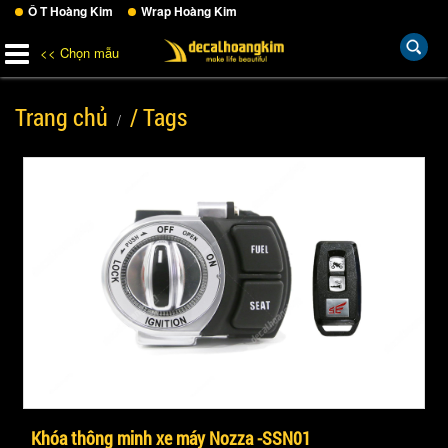
Ô T Hoàng Kim
Wrap Hoàng Kim
<< Chọn mẫu
Trang chủ
/ Tags
Khóa thông minh xe máy Nozza -SSN01