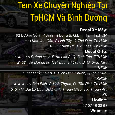
Tem Xe Chuyên Nghiệp Tại
TpHCM Và Bình Dương
Decal Xe Máy:
82 Đường Số 7, P.Bình Trị Đông B, Q.Bình Tân, Tp.HCM
833 Kha Vạn Cân, P.Linh Tây, Q.Thủ Đức, Tp.HCM
18E Lý Nam Đế, P.7, Q.11, Tp.HCM
Decal Ô Tô:
1. 49 - 55 Đường số 7, P. An Lạc A, Q. Bình Tân, TP.HCM
2. 52 - 58 Đường số 1, P. Bình Trị Đông B, Q. Bình Tân,
TP.HCM
3. 347 Quốc Lộ 13, P. Hiệp Bình Phước, Q. Thủ Đức,
TP.HCM
4. 474 Luỹ Bán Bích, P. Hoà Thạnh, Q. Tân Phú, Tp.HCM
5. 51/1A Đại Lộ Bình Dương, P. Thuận Giao, TX. Thuận An,
BD
Hotline:
07 07 18 38 68
Website: