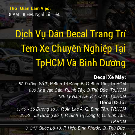
Thời Gian Làm Việc:
8 AM - 6 PM. Nghỉ Lễ, Tết.
Dịch Vụ Dán Decal Trang Trí
Tem Xe Chuyên Nghiệp Tại
TpHCM Và Bình Dương
Decal Xe Máy:
82 Đường Số 7, P.Bình Trị Đông B, Q.Bình Tân, Tp.HCM
833 Kha Vạn Cân, P.Linh Tây, Q.Thủ Đức, Tp.HCM
18E Lý Nam Đế, P.7, Q.11, Tp.HCM
Decal Ô Tô:
1. 49 - 55 Đường số 7, P. An Lạc A, Q. Bình Tân, TP.HCM
2. 52 - 58 Đường số 1, P. Bình Trị Đông B, Q. Bình Tân,
TP.HCM
3. 347 Quốc Lộ 13, P. Hiệp Bình Phước, Q. Thủ Đức,
TP.HCM