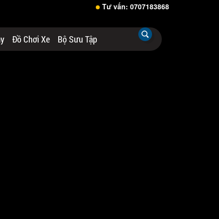
Tư vấn: 0707183868
áy
Đồ Chơi Xe
Bộ Sưu Tập