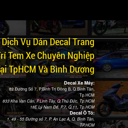
Dịch Vụ Dán Decal Trang
Trí Tem Xe Chuyên Nghiệp
Tại TpHCM Và Bình Dương
Decal Xe Máy:
82 Đường Số 7, P.Bình Trị Đông B, Q.Bình Tân,
Tp.HCM
833 Kha Vạn Cân, P.Linh Tây, Q.Thủ Đức, Tp.HCM
18E Lý Nam Đế, P.7, Q.11, Tp.HCM
Decal Ô Tô:
1. 49 - 55 Đường số 7, P. An Lạc A, Q. Bình Tân,
TP.HCM