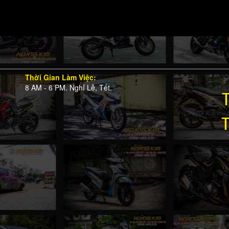
Thời Gian Làm Việc:
8 AM - 6 PM. Nghỉ Lễ, Tết.