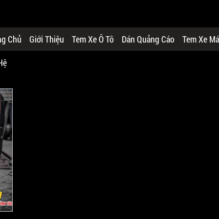
ng Chủ
Giới Thiệu
Tem Xe Ô Tô
Dán Quảng Cáo
Tem Xe M
Hệ