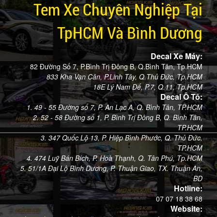
Tem Xe Chuyên Nghiệp Tại
TpHCM Và Bình Dương
Decal Xe Máy:
82 Đường Số 7, P.Bình Trị Đông B, Q.Bình Tân, Tp.HCM
833 Kha Vạn Cân, P.Linh Tây, Q.Thủ Đức, Tp.HCM
18E Lý Nam Đế, P.7, Q.11, Tp.HCM
Decal Ô Tô:
1. 49 - 55 Đường số 7, P. An Lạc A, Q. Bình Tân, TP.HCM
2. 52 - 58 Đường số 1, P. Bình Trị Đông B, Q. Bình Tân,
TP.HCM
3. 347 Quốc Lộ 13, P. Hiệp Bình Phước, Q. Thủ Đức,
TP.HCM
4. 474 Luỹ Bán Bích, P. Hoà Thạnh, Q. Tân Phú, Tp.HCM
5. 51/1A Đại Lộ Bình Dương, P. Thuận Giao, TX. Thuận An,
BD
Hotline:
07 07 18 38 68
Website: