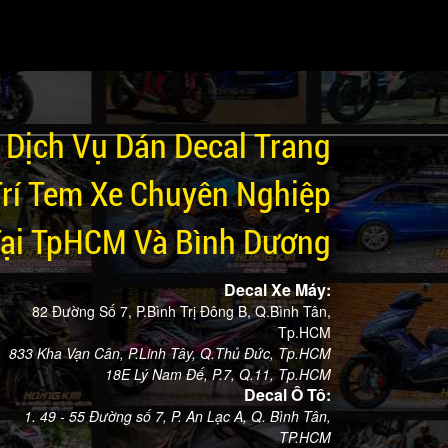
Dịch Vụ Dán Decal Trang
Trí Tem Xe Chuyên Nghiệp
Tại TpHCM Và Bình Dương
Decal Xe Máy:
82 Đường Số 7, P.Bình Trị Đông B, Q.Bình Tân,
Tp.HCM
833 Kha Vạn Cân, P.Linh Tây, Q.Thủ Đức, Tp.HCM
18E Lý Nam Đế, P.7, Q.11, Tp.HCM
Decal Ô Tô:
1. 49 - 55 Đường số 7, P. An Lạc A, Q. Bình Tân,
TP.HCM