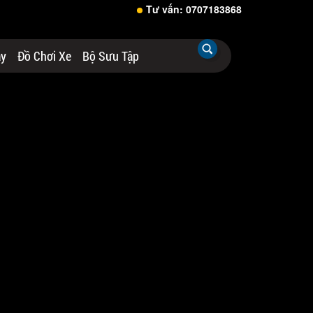
Tư vấn: 0707183868
áy
Đồ Chơi Xe
Bộ Sưu Tập