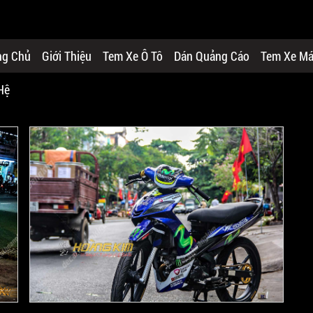
ng Chủ
Giới Thiệu
Tem Xe Ô Tô
Dán Quảng Cáo
Tem Xe M
Hệ