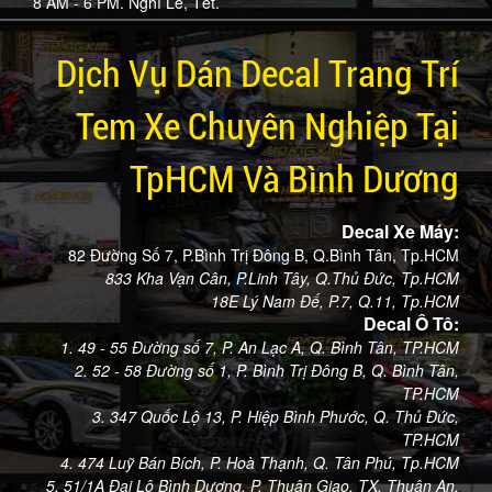
8 AM - 6 PM. Nghỉ Lễ, Tết.
Dịch Vụ Dán Decal Trang Trí
Tem Xe Chuyên Nghiệp Tại
TpHCM Và Bình Dương
Decal Xe Máy:
82 Đường Số 7, P.Bình Trị Đông B, Q.Bình Tân, Tp.HCM
833 Kha Vạn Cân, P.Linh Tây, Q.Thủ Đức, Tp.HCM
18E Lý Nam Đế, P.7, Q.11, Tp.HCM
Decal Ô Tô:
1. 49 - 55 Đường số 7, P. An Lạc A, Q. Bình Tân, TP.HCM
2. 52 - 58 Đường số 1, P. Bình Trị Đông B, Q. Bình Tân,
TP.HCM
3. 347 Quốc Lộ 13, P. Hiệp Bình Phước, Q. Thủ Đức,
TP.HCM
4. 474 Luỹ Bán Bích, P. Hoà Thạnh, Q. Tân Phú, Tp.HCM
5. 51/1A Đại Lộ Bình Dương, P. Thuận Giao, TX. Thuận An,