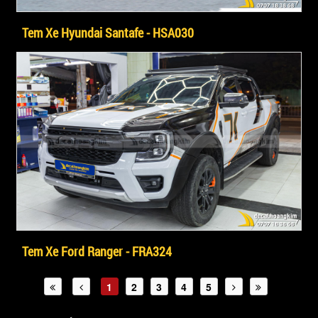
Tem Xe Hyundai Santafe - HSA030
Tem Xe Ford Ranger - FRA324
1
2
3
4
5