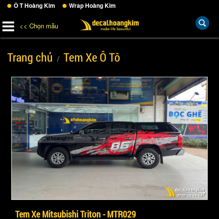
Ô T Hoàng Kim
Wrap Hoàng Kim
<< Chọn mẫu
Trang chủ
Tem Xe Ô Tô
Tem Xe Mitsubishi Triton - MTR029