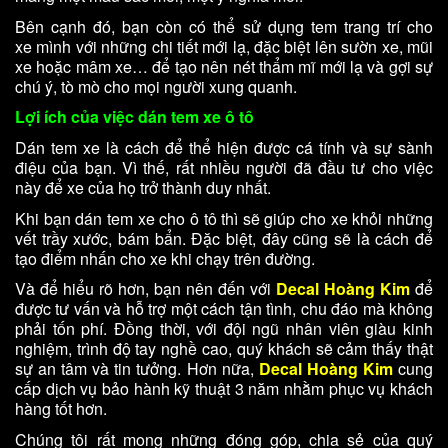
Bên cạnh đó, bạn còn có thể sử dụng tem trang trí
cho
xe mình với những chi tiết mới lạ, đặc biệt lên sườn xe, mũi
xe hoặc mâm xe… để tạo nên nét thẩm mĩ mới lạ và gợi sự
chú ý, tò mò cho mọi người xung quanh.
Lợi ích của việc dán tem xe ô tô
Dán tem xe là cách để thể hiện được cá tính và sự sành
điệu của bạn. Vì thế, rất nhiều người đã đầu tư cho việc
này để xe của họ trở thành duy nhất.
Khi bạn dán tem xe cho ô tô thì sẽ giúp cho xe khỏi những
vết trầy xước, bám bẩn. Đặc biệt, đây cũng sẽ là cách để
tạo điểm nhấn cho xe khi chạy trên đường.
Và để hiểu rõ hơn, bạn nên đến với
Decal Hoàng Kim
để
được tư vấn và hỗ trợ một cách tận tình, chu đáo mà không
phải tốn phí. Đồng thời, với đội ngũ nhân viên giàu kinh
nghiệm, trình độ tay nghề cao, quý khách sẽ cảm thấy thật
sự an tâm và tin tưởng. Hơn nữa,
Decal Hoàng Kim
cung
cấp dịch vụ bảo hành kỹ thuật 3 năm nhằm phục vụ khách
hàng tốt hơn.
Chúng tôi rất mong những đóng góp, chia sẻ của quý