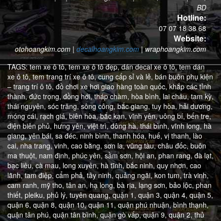
BD
Hotline:
07 07 18 38 68
Website:
otohoangkim.com
|
decalhoangkim.com
|
wraphoangkim.com
TAGS:
tem xe ô tô,
tem xe ô tô đẹp,
dán decal xe ô tô,
tem dán
xe ô tô,
tem trang trí xe ô tô,
cung cấp sỉ và lẻ,
bán buôn phụ kiện
– trang trí ô tô,
đồ chơi xe hơi giao hàng toàn quốc,
khắp các tỉnh
thành,
đức trọng,
đồng hới,
tháp chàm,
hòa bình,
lai châu,
tam kỳ,
thái nguyên,
sóc trăng,
sông công,
bắc giang,
tuy hòa,
hải dương,
móng cái,
rạch giá,
biên hòa,
bắc kạn,
vĩnh yên,
uông bí,
bến tre,
điện biên phủ,
hưng yên,
việt trì,
đông hà,
thái bình,
vĩnh long,
hà
giang,
yên bái,
sa đéc,
ninh bình,
thanh hóa,
huế,
vị thanh,
lào
cai,
nha trang,
vinh,
cao bằng,
sơn la,
vũng tàu,
châu đốc,
buôn
ma thuột,
nam định,
phúc yên,
sầm sơn,
hội an,
phan rang,
đà lạt,
bạc liêu,
cà mau,
long xuyên,
hà tĩnh,
bắc ninh,
quy nhơn,
cao
lãnh,
tam điệp,
cẩm phả,
tây ninh,
quảng ngãi,
kon tum,
trà vinh,
cam ranh,
mỹ tho,
tân an,
hạ long,
bà rịa,
lạng sơn,
bảo lộc,
phan
thiết,
pleiku,
phủ lý,
tuyên quang,
quận 1,
quận 3,
quận 4,
quận 5,
quận 6,
quận 8,
quận 10,
quận 11,
quận phú nhuận,
bình thạnh,
quận tân phú,
quận tân bình,
quận gò vấp,
quận 9,
quận 2,
thủ