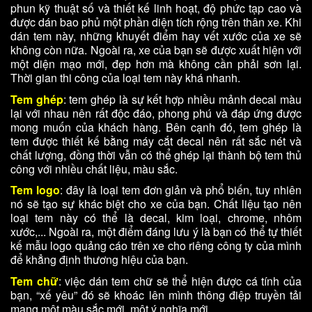
phun kỹ thuật số và thiết kế linh hoạt, độ phức tạp cao và
được dán bao phủ một phần diện tích rộng trên thân xe. Khi
dán tem này, những khuyết điểm hay vết xước của xe sẽ
không còn nữa. Ngoài ra, xe của bạn sẽ được xuất hiện với
một diện mạo mới, đẹp hơn mà không cần phải sơn lại.
Thời gian thi công của loại tem này khá nhanh.
Tem ghép
: tem ghép là sự kết hợp nhiều mảnh decal màu
lại với nhau nên rất độc đáo, phong phú và đáp ứng được
mong muốn của khách hàng. Bên cạnh đó, tem ghép là
tem được thiết kế bằng máy cắt decal nên rất sắc nét và
chất lượng, đồng thời vẫn có thể ghép lại thành bộ tem thủ
công với nhiều chất liệu, màu sắc.
Tem logo
: đây là loại tem đơn giản và phổ biến, tuy nhiên
nó sẽ tạo sự khác biệt cho xe của bạn. Chất liệu tạo nên
loại tem này có thể là decal, kim loại, chrome, nhôm
xước,... Ngoài ra, một điểm đáng lưu ý là bạn có thể tự thiết
kế mẫu logo quảng cáo trên xe cho riêng công ty của mình
để khẳng định thương hiệu của bạn.
Tem chữ
: việc dán tem chữ sẽ thể hiện được cá tính của
bạn, “xế yêu” đó sẽ khoác lên mình thông điệp truyền tải
mang một màu sắc mới, một ý nghĩa mới.