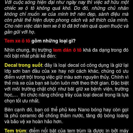
Với cuộc sống hiện đại như ngày nay thì việc sở hữu một
chiếc xe ô tô không quá khó. Do đó, những chủ nhân
không chỉ muốn xe của mình trở nên đẹp, sành điệu mà
còn phải thể hiện được phong cách và sở thích của mình.
Cho nên việc dán
tem xe ô tô
đã trở nên quá quen thuộc và
gần gũi với họ.
Tem xe ô tô
gồm những loại gì?
Nhìn chung, thị trường
tem dán ô tô
khá đa dạng trong đó
nổi bật nhất phải kể đến:
Decal trong suốt
: đây là loại decal có công dụng là giữ lại
lớp sơn ban đầu của xe hay nói cách khác, chúng có ưu
điểm vượt trội trong việc giữ màu sơn nguyên thủy. Chính vì
thế mà xe của bạn sẽ luôn luôn mới theo thời gian. Đặc biệt
với môi trường chật chội như bãi giữ xe bệnh viện, trường
học,… thì chức năng chống trầy của loại decal trong là lựa
chọn tối ưu nhất.
Bên cạnh đó, bạn có thể phủ keo Nano bóng hay còn gọi
là phủ ceramic để chống thấm nước, tăng độ bóng loáng
và bảo vệ xe hoàn hảo hơn.
Tem trùm
: điểm nổi bật của tem trùm là được in bởi máy