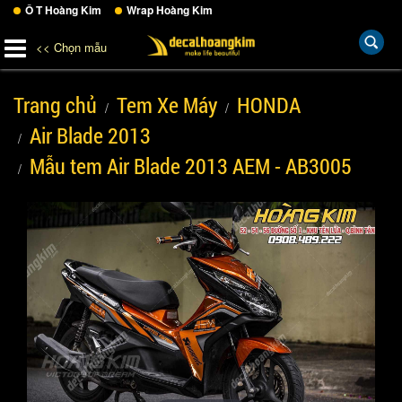
Ô T Hoàng Kim
Wrap Hoàng Kim
<< Chọn mẫu
Trang chủ
Tem Xe Máy
HONDA
Air Blade 2013
Mẫu tem Air Blade 2013 AEM - AB3005