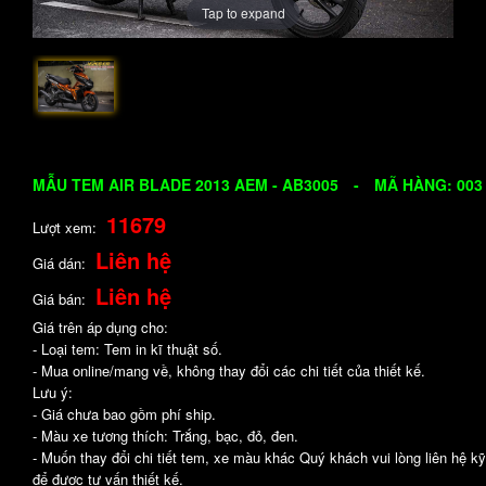
Tap to expand
MẪU TEM AIR BLADE 2013 AEM - AB3005
-
MÃ HÀNG: 003
11679
Lượt xem:
Liên hệ
Giá dán:
Liên hệ
Giá bán:
Giá trên áp dụng cho:
- Loại tem: Tem in kĩ thuật số.
- Mua online/mang về, không thay đổi các chi tiết của thiết kế.
Lưu ý:
- Giá chưa bao gồm phí ship.
- Màu xe tương thích: Trắng, bạc, đỏ, đen.
- Muốn thay đổi chi tiết tem, xe màu khác Quý khách vui lòng liên hệ kỹ
để được tư vấn thiết kế.