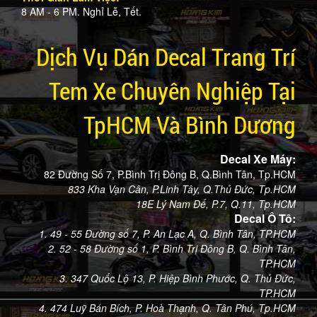
8 AM - 6 PM. Nghỉ Lễ, Tết.
Dịch Vụ Dán Decal Trang Trí
Tem Xe Chuyên Nghiệp Tại
TpHCM Và Bình Dương
Decal Xe Máy:
82 Đường Số 7, P.Bình Trị Đông B, Q.Bình Tân, Tp.HCM
833 Kha Vạn Cân, P.Linh Tây, Q.Thủ Đức, Tp.HCM
18E Lý Nam Đế, P.7, Q.11, Tp.HCM
Decal Ô Tô:
1. 49 - 55 Đường số 7, P. An Lạc A, Q. Bình Tân, TP.HCM
2. 52 - 58 Đường số 1, P. Bình Trị Đông B, Q. Bình Tân,
TP.HCM
3. 347 Quốc Lộ 13, P. Hiệp Bình Phước, Q. Thủ Đức,
TP.HCM
4. 474 Luỹ Bán Bích, P. Hoà Thạnh, Q. Tân Phú, Tp.HCM