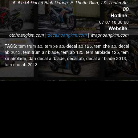
5. 51/1A Đại Lộ Bình Dương, P. Thuận Giao, TX. Thuận An,
BD
Hotline:
07 07 18 38 68
Website:
otohoangkim.com
|
decalhoangkim.com
|
wraphoangkim.com
TAGS:
tem trum ab,
tem xe ab,
decal ab 125,
tem che ab,
decal
ab 2013,
tem trùm air blade,
tem ab 125,
tem airblade 125,
tem
xe airblade,
dán decal airblade,
decal ab,
decal air blade 2013,
tem che ab 2013