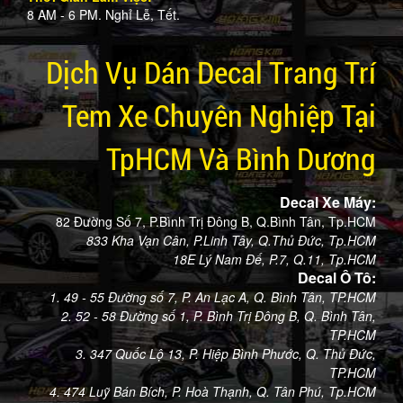
8 AM - 6 PM. Nghỉ Lễ, Tết.
Dịch Vụ Dán Decal Trang Trí
Tem Xe Chuyên Nghiệp Tại
TpHCM Và Bình Dương
Decal Xe Máy:
82 Đường Số 7, P.Bình Trị Đông B, Q.Bình Tân, Tp.HCM
833 Kha Vạn Cân, P.Linh Tây, Q.Thủ Đức, Tp.HCM
18E Lý Nam Đế, P.7, Q.11, Tp.HCM
Decal Ô Tô:
1. 49 - 55 Đường số 7, P. An Lạc A, Q. Bình Tân, TP.HCM
2. 52 - 58 Đường số 1, P. Bình Trị Đông B, Q. Bình Tân,
TP.HCM
3. 347 Quốc Lộ 13, P. Hiệp Bình Phước, Q. Thủ Đức,
TP.HCM
4. 474 Luỹ Bán Bích, P. Hoà Thạnh, Q. Tân Phú, Tp.HCM