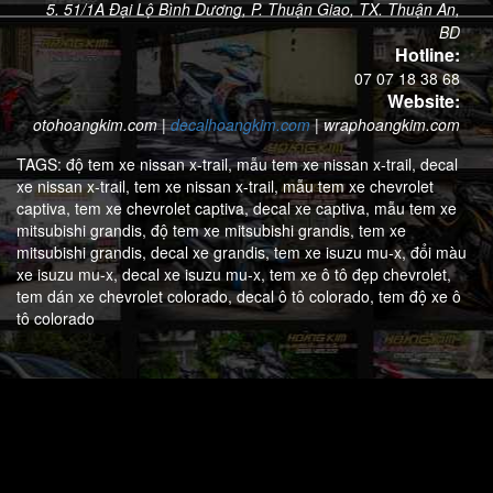
5. 51/1A Đại Lộ Bình Dương, P. Thuận Giao, TX. Thuận An,
BD
Hotline:
07 07 18 38 68
Website:
otohoangkim.com
|
decalhoangkim.com
|
wraphoangkim.com
TAGS:
độ tem xe nissan x-trail,
mẫu tem xe nissan x-trail,
decal
xe nissan x-trail,
tem xe nissan x-trail,
mẫu tem xe chevrolet
captiva,
tem xe chevrolet captiva,
decal xe captiva,
mẫu tem xe
mitsubishi grandis,
độ tem xe mitsubishi grandis,
tem xe
mitsubishi grandis,
decal xe grandis,
tem xe isuzu mu-x,
đổi màu
xe isuzu mu-x,
decal xe isuzu mu-x,
tem xe ô tô đẹp chevrolet,
tem dán xe chevrolet colorado,
decal ô tô colorado,
tem độ xe ô
tô colorado