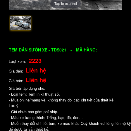
Tap to expand
TEM DÁN SƯỜN XE - TDS021
-
MÃ HÀNG:
2223
Lượt xem:
Liên hệ
Giá dán:
Liên hệ
Giá bán:
Giá trên áp dụng cho:
- Loại tem: Tem in kĩ thuật số.
- Mua online/mang về, không thay đổi các chi tiết của thiết kế.
Lưu ý:
- Giá chưa bao gồm phí ship.
- Màu xe tương thích: Trắng, bạc, đỏ, đen...
- Muốn thay đổi chi tiết tem, xe màu khác Quý khách vui lòng liên hệ kỹ
để được tư vấn thiết kế.