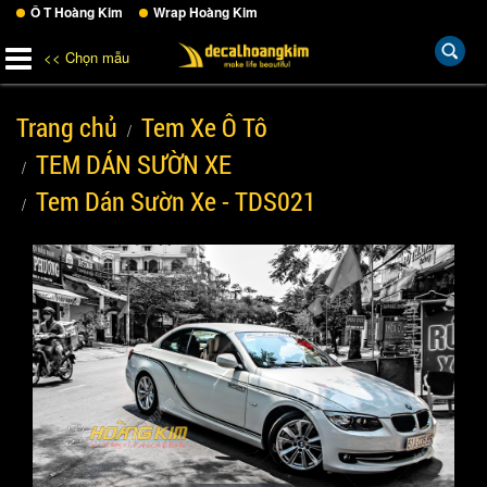
Ô T Hoàng Kim
Wrap Hoàng Kim
<< Chọn mẫu
Trang chủ
Tem Xe Ô Tô
TEM DÁN SƯỜN XE
Tem Dán Sườn Xe - TDS021