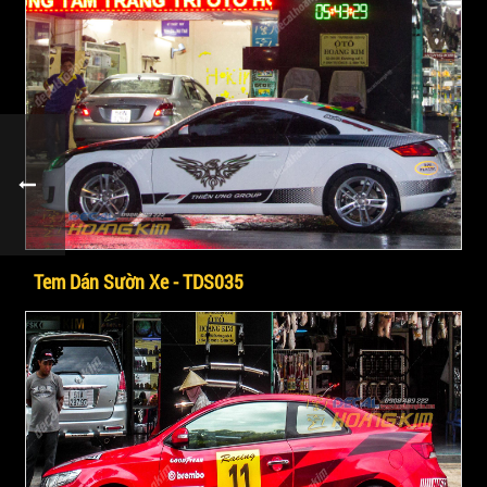
Tem Dán Sườn Xe - TDS035