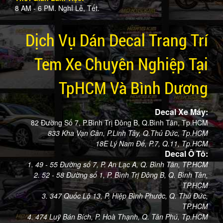
8 AM - 6 PM. Nghỉ Lễ, Tết.
Dịch Vụ Dán Decal Trang Trí
Tem Xe Chuyên Nghiệp Tại
TpHCM Và Bình Dương
Decal Xe Máy:
82 Đường Số 7, P.Bình Trị Đông B, Q.Bình Tân, Tp.HCM
833 Kha Vạn Cân, P.Linh Tây, Q.Thủ Đức, Tp.HCM
18E Lý Nam Đế, P.7, Q.11, Tp.HCM
Decal Ô Tô:
1. 49 - 55 Đường số 7, P. An Lạc A, Q. Bình Tân, TP.HCM
2. 52 - 58 Đường số 1, P. Bình Trị Đông B, Q. Bình Tân,
TP.HCM
3. 347 Quốc Lộ 13, P. Hiệp Bình Phước, Q. Thủ Đức,
TP.HCM
4. 474 Luỹ Bán Bích, P. Hoà Thạnh, Q. Tân Phú, Tp.HCM