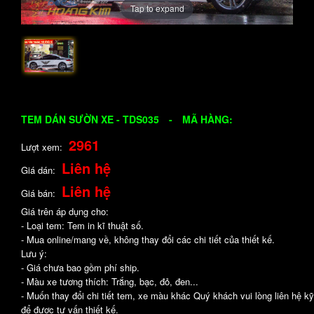
Tap to expand
TEM DÁN SƯỜN XE - TDS035
-
MÃ HÀNG:
2961
Lượt xem:
Liên hệ
Giá dán:
Liên hệ
Giá bán:
Giá trên áp dụng cho:
- Loại tem: Tem in kĩ thuật số.
- Mua online/mang về, không thay đổi các chi tiết của thiết kế.
Lưu ý:
- Giá chưa bao gồm phí ship.
- Màu xe tương thích: Trắng, bạc, đỏ, đen...
- Muốn thay đổi chi tiết tem, xe màu khác Quý khách vui lòng liên hệ kỹ
để được tư vấn thiết kế.