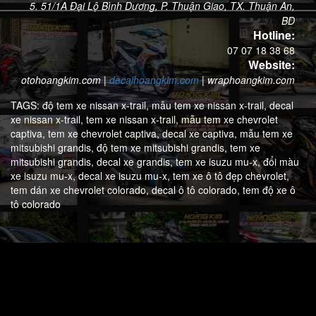
5. 51/1A Đại Lộ Bình Dương, P. Thuận Giao, TX. Thuận An,
BD
Hotline:
07 07 18 38 68
Website:
otohoangkim.com
|
decalhoangkim.com
|
wraphoangkim.com
TAGS:
độ tem xe nissan x-trail,
mẫu tem xe nissan x-trail,
decal
xe nissan x-trail,
tem xe nissan x-trail,
mẫu tem xe chevrolet
captiva,
tem xe chevrolet captiva,
decal xe captiva,
mẫu tem xe
mitsubishi grandis,
độ tem xe mitsubishi grandis,
tem xe
mitsubishi grandis,
decal xe grandis,
tem xe isuzu mu-x,
đổi màu
xe isuzu mu-x,
decal xe isuzu mu-x,
tem xe ô tô đẹp chevrolet,
tem dán xe chevrolet colorado,
decal ô tô colorado,
tem độ xe ô
tô colorado