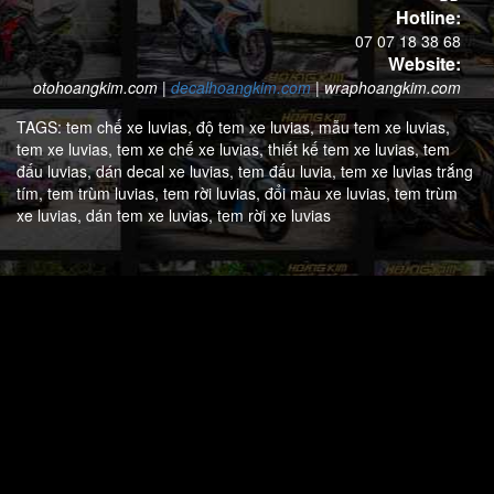
Hotline:
07 07 18 38 68
Website:
otohoangkim.com
|
decalhoangkim.com
|
wraphoangkim.com
TAGS:
tem chế xe luvias,
độ tem xe luvias,
mẫu tem xe luvias,
tem xe luvias,
tem xe chế xe luvias,
thiết kế tem xe luvias,
tem
đấu luvias,
dán decal xe luvias,
tem đấu luvia,
tem xe luvias trắng
tím,
tem trùm luvias,
tem rời luvias,
đổi màu xe luvias,
tem trùm
xe luvias,
dán tem xe luvias,
tem rời xe luvias