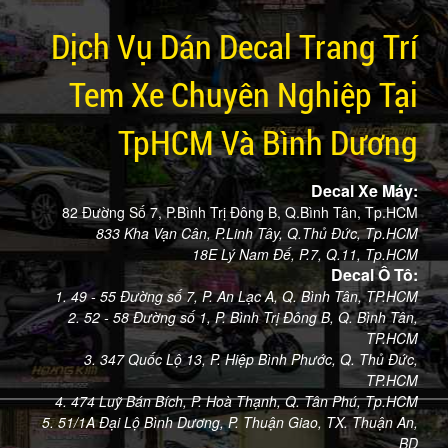
Dịch Vụ Dán Decal Trang Trí
Tem Xe Chuyên Nghiệp Tại
TpHCM Và Bình Dương
Decal Xe Máy:
82 Đường Số 7, P.Bình Trị Đông B, Q.Bình Tân, Tp.HCM
833 Kha Vạn Cân, P.Linh Tây, Q.Thủ Đức, Tp.HCM
18E Lý Nam Đế, P.7, Q.11, Tp.HCM
Decal Ô Tô:
1. 49 - 55 Đường số 7, P. An Lạc A, Q. Bình Tân, TP.HCM
2. 52 - 58 Đường số 1, P. Bình Trị Đông B, Q. Bình Tân,
TP.HCM
3. 347 Quốc Lộ 13, P. Hiệp Bình Phước, Q. Thủ Đức,
TP.HCM
4. 474 Luỹ Bán Bích, P. Hoà Thạnh, Q. Tân Phú, Tp.HCM
5. 51/1A Đại Lộ Bình Dương, P. Thuận Giao, TX. Thuận An,
BD