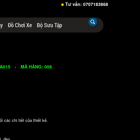
Tư vấn: 0707183868
áy
Đồ Chơi Xe
Bộ Sưu Tập
VA015
-
MÃ HÀNG: 008
 các chi tiết của thiết kế.
ỏ, đen.