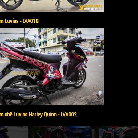
m Luvias - LVA018
m chế Luvias Harley Quinn - LVA002