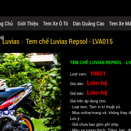
ng Chủ
Giới Thiệu
Tem Xe Ô Tô
Dán Quảng Cáo
Tem Xe M
Hệ
Luvias
Tem chế Luvias Repsol - LVA015
TEM CHẾ LUVIAS REPSOL - L
10821
Lượt xem:
Liên hệ
Giá dán:
Liên hệ
Giá bán:
Giá trên áp dụng cho:
- Loại tem: Tem in kĩ thuật số.
- Mua online/mang về, không thay đổi
Lưu ý:
- Giá chưa bao gồm phí ship.
- Màu xe tương thích: Trắng, bạc, đ