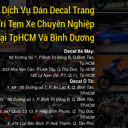
Dịch Vụ Dán Decal Trang
Trí Tem Xe Chuyên Nghiệp
Tại TpHCM Và Bình Dương
Decal Xe Máy:
82 Đường Số 7, P.Bình Trị Đông B, Q.Bình Tân,
Tp.HCM
833 Kha Vạn Cân, P.Linh Tây, Q.Thủ Đức, Tp.HCM
18E Lý Nam Đế, P.7, Q.11, Tp.HCM
Decal Ô Tô:
1. 49 - 55 Đường số 7, P. An Lạc A, Q. Bình Tân,
TP.HCM
 52 - 58 Đường số 1, P. Bình Trị Đông B, Q. Bình Tân,
TP.HCM
3. 347 Quốc Lộ 13, P. Hiệp Bình Phước, Q. Thủ Đức,
TP.HCM
4. 474 Luỹ Bán Bích, P. Hoà Thạnh, Q. Tân Phú,