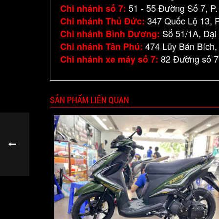
51 - 55 Đường Số 7, P.
Chi nhánh số 7:
347 Quốc Lộ 13, P
Chi nhánh Thủ Đức:
Số 51/1A, Đại 
Chi nhánh Bình Dương:
474 Lũy Bán Bích,
Chi nhánh Tân Phú:
82 Đường số 7,
Chi nhánh xe máy số 7:
SẢN PHẨM LIÊN QUAN