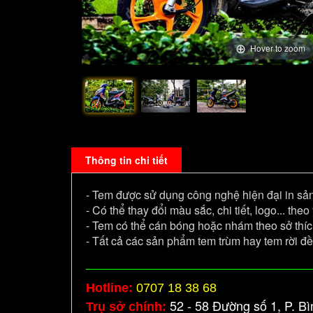
Hover to zoom
Thông tin chi tiết
- Tem được sử dụng công nghệ hiện đại in sản
- Có thể thay đổi màu sắc, chi tiết, logo... the
- Tem có thể cán bóng hoặc nhám theo sở thí
- Tất cả các sản phẩm tem trùm hay tem rời 
____________________________________
Hotline:
0707 18 38 68
52 - 58 Đường số 1, P. B
Trụ sở chính: