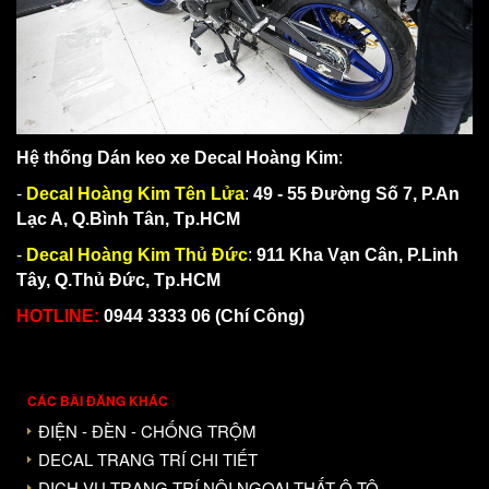
Hệ thống Dán keo xe Decal Hoàng Kim
:
-
Decal Hoàng Kim Tên Lửa
:
49 - 55 Đường Số 7, P.An
Lạc A, Q.Bình Tân, Tp.HCM
-
Decal Hoàng Kim Thủ Đức
:
911 Kha Vạn Cân, P.Linh
Tây, Q.Thủ Đức, Tp.HCM
HOTLINE:
0944 3333 06 (Chí Công)
CÁC BÀI ĐĂNG KHÁC
ĐIỆN - ĐÈN - CHỐNG TRỘM
DECAL TRANG TRÍ CHI TIẾT
DỊCH VỤ TRANG TRÍ NỘI NGOẠI THẤT Ô TÔ