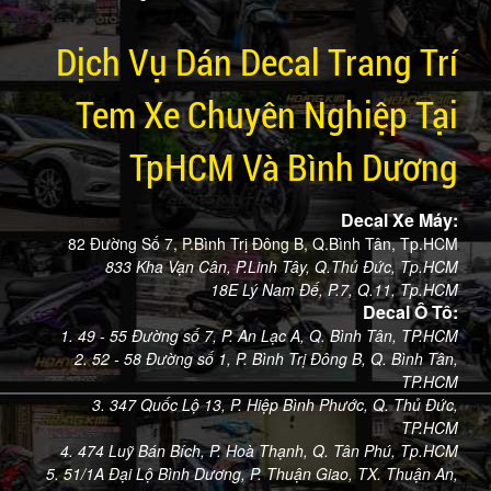
Dịch Vụ Dán Decal Trang Trí
Tem Xe Chuyên Nghiệp Tại
TpHCM Và Bình Dương
Decal Xe Máy:
82 Đường Số 7, P.Bình Trị Đông B, Q.Bình Tân, Tp.HCM
833 Kha Vạn Cân, P.Linh Tây, Q.Thủ Đức, Tp.HCM
18E Lý Nam Đế, P.7, Q.11, Tp.HCM
Decal Ô Tô:
1. 49 - 55 Đường số 7, P. An Lạc A, Q. Bình Tân, TP.HCM
2. 52 - 58 Đường số 1, P. Bình Trị Đông B, Q. Bình Tân,
TP.HCM
3. 347 Quốc Lộ 13, P. Hiệp Bình Phước, Q. Thủ Đức,
TP.HCM
4. 474 Luỹ Bán Bích, P. Hoà Thạnh, Q. Tân Phú, Tp.HCM
5. 51/1A Đại Lộ Bình Dương, P. Thuận Giao, TX. Thuận An,