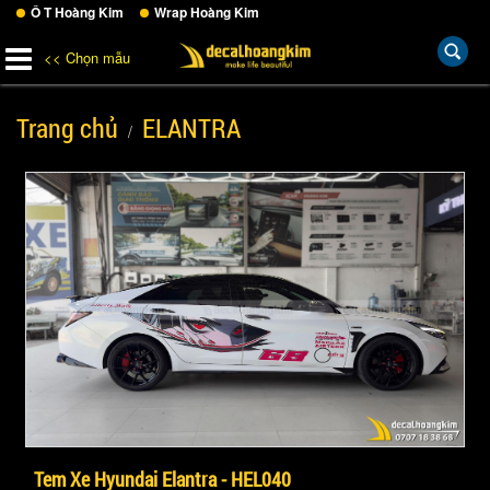
Ô T Hoàng Kim
Wrap Hoàng Kim
<< Chọn mẫu
Trang chủ
ELANTRA
Tem Xe Hyundai Elantra - HEL040