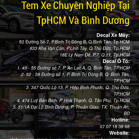
Tem Xe Chuyên Nghiệp Tại
TpHCM Và Bình Dương
Decal Xe Máy:
82 Đường Số 7, P.Bình Trị Đông B, Q.Bình Tân, Tp.HCM
833 Kha Vạn Cân, P.Linh Tây, Q.Thủ Đức, Tp.HCM
18E Lý Nam Đế, P.7, Q.11, Tp.HCM
Decal Ô Tô:
1. 49 - 55 Đường số 7, P. An Lạc A, Q. Bình Tân, TP.HCM
2. 52 - 58 Đường số 1, P. Bình Trị Đông B, Q. Bình Tân,
TP.HCM
3. 347 Quốc Lộ 13, P. Hiệp Bình Phước, Q. Thủ Đức,
TP.HCM
4. 474 Luỹ Bán Bích, P. Hoà Thạnh, Q. Tân Phú, Tp.HCM
5. 51/1A Đại Lộ Bình Dương, P. Thuận Giao, TX. Thuận An,
BD
Hotline:
07 07 18 38 68
Website: