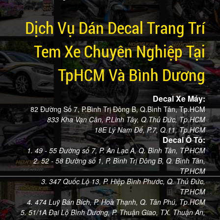
Dịch Vụ Dán Decal Trang Trí
Tem Xe Chuyên Nghiệp Tại
TpHCM Và Bình Dương
Decal Xe Máy:
82 Đường Số 7, P.Bình Trị Đông B, Q.Bình Tân, Tp.HCM
833 Kha Vạn Cân, P.Linh Tây, Q.Thủ Đức, Tp.HCM
18E Lý Nam Đế, P.7, Q.11, Tp.HCM
Decal Ô Tô:
1. 49 - 55 Đường số 7, P. An Lạc A, Q. Bình Tân, TP.HCM
2. 52 - 58 Đường số 1, P. Bình Trị Đông B, Q. Bình Tân,
TP.HCM
3. 347 Quốc Lộ 13, P. Hiệp Bình Phước, Q. Thủ Đức,
TP.HCM
4. 474 Luỹ Bán Bích, P. Hoà Thạnh, Q. Tân Phú, Tp.HCM
5. 51/1A Đại Lộ Bình Dương, P. Thuận Giao, TX. Thuận An,