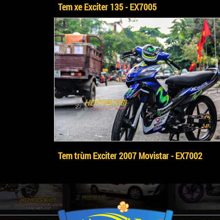
Tem xe Exciter 135 - EX7005
Tem trùm Exciter 2007 Movistar - EX7002