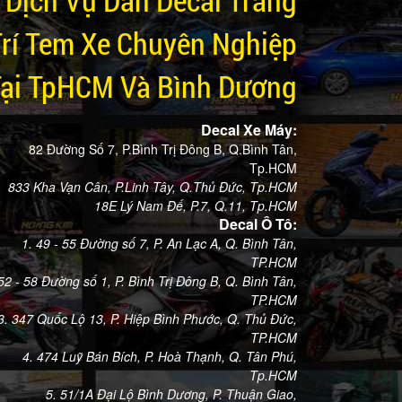
Trí Tem Xe Chuyên Nghiệp
Tại TpHCM Và Bình Dương
Decal Xe Máy:
82 Đường Số 7, P.Bình Trị Đông B, Q.Bình Tân,
Tp.HCM
833 Kha Vạn Cân, P.Linh Tây, Q.Thủ Đức, Tp.HCM
18E Lý Nam Đế, P.7, Q.11, Tp.HCM
Decal Ô Tô:
1. 49 - 55 Đường số 7, P. An Lạc A, Q. Bình Tân,
TP.HCM
 52 - 58 Đường số 1, P. Bình Trị Đông B, Q. Bình Tân,
TP.HCM
3. 347 Quốc Lộ 13, P. Hiệp Bình Phước, Q. Thủ Đức,
TP.HCM
4. 474 Luỹ Bán Bích, P. Hoà Thạnh, Q. Tân Phú,
Tp.HCM
5. 51/1A Đại Lộ Bình Dương, P. Thuận Giao,