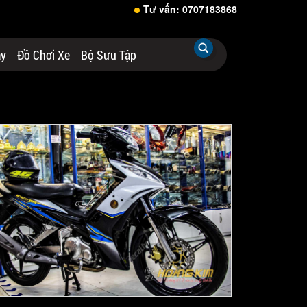
Tư vấn: 0707183868
áy
Đồ Chơi Xe
Bộ Sưu Tập