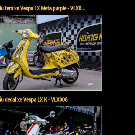
u tem xe Vespa LX Meta purple - VLX0...
u decal xe Vespa LX K - VLX006