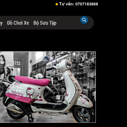
Tư vấn: 0707183868
áy
Đồ Chơi Xe
Bộ Sưu Tập