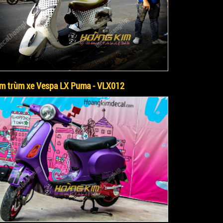
m trùm xe Vespa LX Puma - VLX012