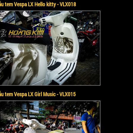
u tem Vespa LX Hello kitty - VLX018
u tem Vespa LX Girl Music - VLX015