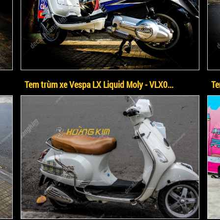
Tem trùm xe Vespa LX Liquid Moly - VLX0...
Te