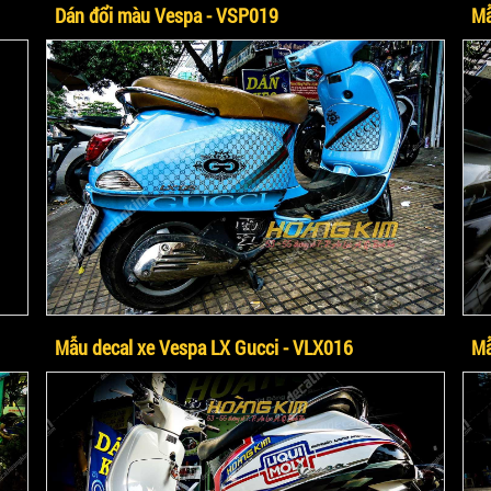
Dán đổi màu Vespa - VSP019
Mẫ
Mẫu decal xe Vespa LX Gucci - VLX016
Mẫ