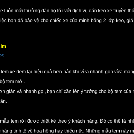
e luôn mới thường dẫn họ tới với dịch vụ dán keo xe truyền thốn
 việc bạn đã bảo vệ cho chiếc xe của mình bằng 2 lớp keo, gi
Kim
<<
h tem xe đem lại hiệu quả hơn hẳn khi vừa nhanh gọn vừa mang
 bộ tem mới.
ơn giản và nhanh gọi, bạn chỉ cần lên ý tưởng cho bộ tem của
gắn.
mẫu tem rời được thiết kế theo ý khách hàng. Đó có thể là nhữ
àng tinh tế về hoa hồng hay thiếu nữ...Những mẫu tem này man