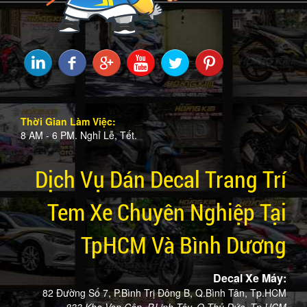
Thời Gian Làm Việc:
8 AM - 6 PM. Nghỉ Lễ, Tết.
Dịch Vụ Dán Decal Trang Trí
Tem Xe Chuyên Nghiệp Tại
TpHCM Và Bình Dương
Decal Xe Máy:
82 Đường Số 7, P.Bình Trị Đông B, Q.Bình Tân, Tp.HCM
833 Kha Vạn Cân, P.Linh Tây, Q.Thủ Đức, Tp.HCM