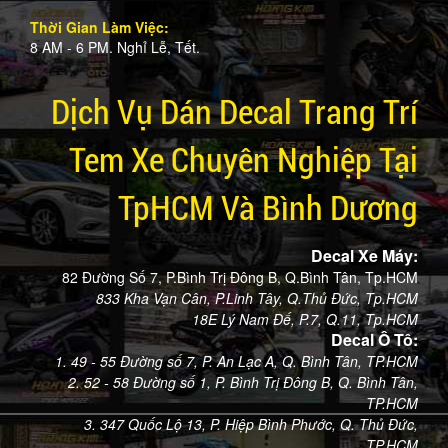
Thời Gian Làm Việc:
8 AM - 6 PM. Nghỉ Lễ, Tết.
Dịch Vụ Dán Decal Trang Trí
Tem Xe Chuyên Nghiệp Tại
TpHCM Và Bình Dương
Decal Xe Máy:
82 Đường Số 7, P.Bình Trị Đông B, Q.Bình Tân, Tp.HCM
833 Kha Vạn Cân, P.Linh Tây, Q.Thủ Đức, Tp.HCM
18E Lý Nam Đế, P.7, Q.11, Tp.HCM
Decal Ô Tô:
1. 49 - 55 Đường số 7, P. An Lạc A, Q. Bình Tân, TP.HCM
2. 52 - 58 Đường số 1, P. Bình Trị Đông B, Q. Bình Tân,
TP.HCM
3. 347 Quốc Lộ 13, P. Hiệp Bình Phước, Q. Thủ Đức,
TP.HCM