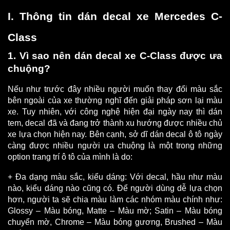
I. Thông tin dán decal xe Mercedes C-
Class
1. Vì sao nên dán decal xe C-Class được ưa 
chuộng?
Nếu như trước đây nhiều người muốn thay đổi màu sắc 
bên ngoài của xe thường nghĩ đến giải pháp sơn lại màu 
xe. Tuy nhiên, với công nghệ hiện đại ngày nay thì dán 
tem, decal đã và đang trở thành xu hướng được nhiều chủ 
xe lựa chọn hiện nay. Bên cạnh, sở dĩ dán decal ô tô ngày 
càng được nhiều người ưa chuộng là một trong những 
option trang trí ô tô của mình là do:
+ Đa dạng màu sắc, kiểu dáng: Với decal, hầu như màu 
nào, kiểu dáng nào cũng có. Để người dùng dễ lựa chọn 
hơn, người ta sẽ chia màu làm các nhóm màu chính như: 
Glossy – Màu bóng, Matte – Màu mờ; Satin – Màu bóng 
chuyển mờ, Chrome – Màu bóng gương, Brushed – Màu 