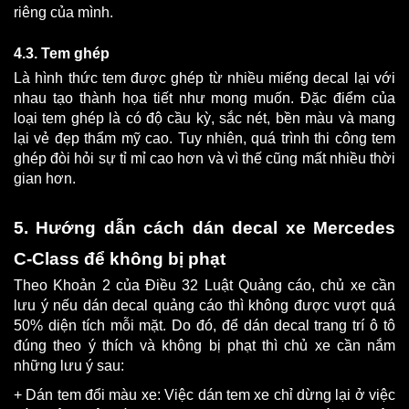
riêng của mình.
4.3. Tem ghép
Là hình thức tem được ghép từ nhiều miếng decal lại với 
nhau tạo thành họa tiết như mong muốn. Đặc điểm của 
loại tem ghép là có độ cầu kỳ, sắc nét, bền màu và mang 
lại vẻ đẹp thẩm mỹ cao. Tuy nhiên, quá trình thi công tem 
ghép đòi hỏi sự tỉ mỉ cao hơn và vì thế cũng mất nhiều thời 
gian hơn.
5. Hướng dẫn cách dán decal xe Mercedes 
C-Class để không bị phạt
Theo Khoản 2 của Điều 32 Luật Quảng cáo, chủ xe cần 
lưu ý nếu dán decal quảng cáo thì không được vượt quá 
50% diện tích mỗi mặt. Do đó, để dán decal trang trí ô tô 
đúng theo ý thích và không bị phạt thì chủ xe cần nắm 
những lưu ý sau:
+ Dán tem đổi màu xe: Việc dán tem xe chỉ dừng lại ở việc 