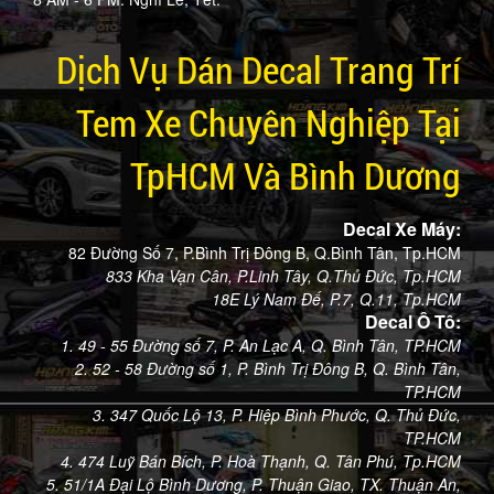
Dịch Vụ Dán Decal Trang Trí
Tem Xe Chuyên Nghiệp Tại
TpHCM Và Bình Dương
Decal Xe Máy:
82 Đường Số 7, P.Bình Trị Đông B, Q.Bình Tân, Tp.HCM
833 Kha Vạn Cân, P.Linh Tây, Q.Thủ Đức, Tp.HCM
18E Lý Nam Đế, P.7, Q.11, Tp.HCM
Decal Ô Tô:
1. 49 - 55 Đường số 7, P. An Lạc A, Q. Bình Tân, TP.HCM
2. 52 - 58 Đường số 1, P. Bình Trị Đông B, Q. Bình Tân,
TP.HCM
3. 347 Quốc Lộ 13, P. Hiệp Bình Phước, Q. Thủ Đức,
TP.HCM
4. 474 Luỹ Bán Bích, P. Hoà Thạnh, Q. Tân Phú, Tp.HCM
5. 51/1A Đại Lộ Bình Dương, P. Thuận Giao, TX. Thuận An,