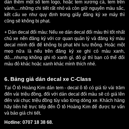
dán thêm một số tem logo, hoặc tem xương cá, tem trên 
vành,…những chi tiết rất nhỏ và còn giữ nguyên màu sắc, 
kết cấu xe như quy định trong giấy đăng ký xe máy thì 
cũng sẽ không bị phạt.
+ Dán decal đổi màu: Nếu xe dán decal đổi màu thì tốt nhất 
chủ xe nên đăng ký với cơ quan quản lý và đăng ký màu 
decal mình đổi để không bị phạt khi lưu thông. Hoặc một 
mẹo nữa là nếu trên đăng ký xe ghi có màu xanh, 
đỏ,...nhưng không ghi rõ xanh gì, đỏ gì thì bạn có thể đổi 
màu đỏ khác hoặc xanh khác mình thích nhé.
6. Bảng giá dán decal xe C-Class
Tại Ô tô Hoàng Kim dán tem - decal ô tô có giá từ vài trăm 
đến vài triệu đồng, đối với dán decal đổi màu sẽ có giá lên 
đến vài chục triệu đồng tùy vào từng dòng xe. Khách hàng 
hãy liên hệ trực tiếp đến Ô tô Hoàng Kim để được tư vấn 
và báo giá chi tiết.
Hotline: 0707 18 38 68.