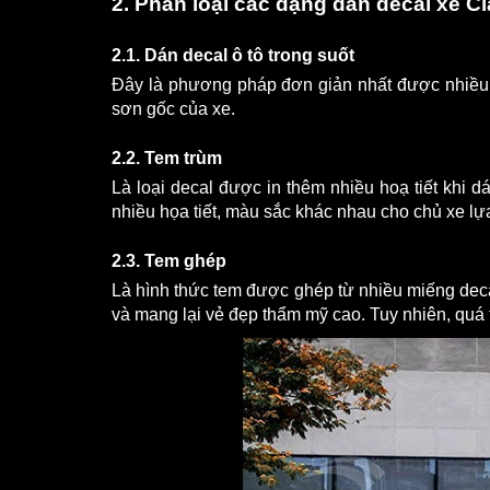
2. Phân loại các dạng dán decal xe Ci
2.1. Dán decal ô tô trong suốt
Đây là phương pháp đơn giản nhất được nhiều n
sơn gốc của xe.
2.2. Tem trùm
Là loại decal được in thêm nhiều hoạ tiết khi d
nhiều họa tiết, màu sắc khác nhau cho chủ xe lự
2.3. Tem ghép
Là hình thức tem được ghép từ nhiều miếng decal
và mang lại vẻ đẹp thẩm mỹ cao. Tuy nhiên, quá t