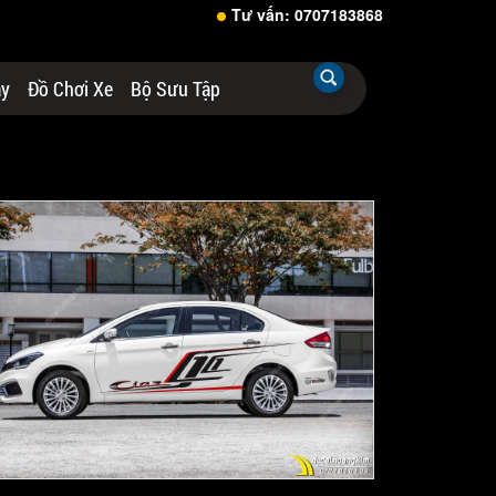
Tư vấn: 0707183868
áy
Đồ Chơi Xe
Bộ Sưu Tập