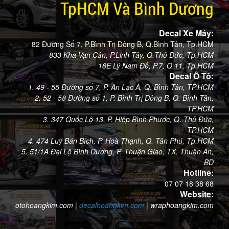
TpHCM Và Bình Dương
Decal Xe Máy:
82 Đường Số 7, P.Bình Trị Đông B, Q.Bình Tân, Tp.HCM
833 Kha Vạn Cân, P.Linh Tây, Q.Thủ Đức, Tp.HCM
18E Lý Nam Đế, P.7, Q.11, Tp.HCM
Decal Ô Tô:
1. 49 - 55 Đường số 7, P. An Lạc A, Q. Bình Tân, TP.HCM
2. 52 - 58 Đường số 1, P. Bình Trị Đông B, Q. Bình Tân,
TP.HCM
3. 347 Quốc Lộ 13, P. Hiệp Bình Phước, Q. Thủ Đức,
TP.HCM
4. 474 Luỹ Bán Bích, P. Hoà Thạnh, Q. Tân Phú, Tp.HCM
5. 51/1A Đại Lộ Bình Dương, P. Thuận Giao, TX. Thuận An,
BD
Hotline:
07 07 18 38 68
Website:
otohoangkim.com
|
decalhoangkim.com
|
wraphoangkim.com