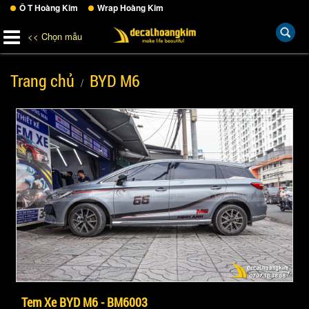
Ô T Hoàng Kim
Wrap Hoàng Kim
<< Chọn mẫu
Trang chủ
BYD M6
Tem Xe BYD M6 - BM6003