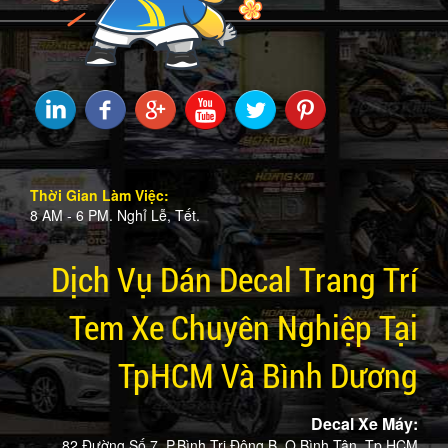
Thời Gian Làm Việc:
8 AM - 6 PM. Nghỉ Lễ, Tết.
Dịch Vụ Dán Decal Trang Trí
Tem Xe Chuyên Nghiệp Tại
TpHCM Và Bình Dương
Decal Xe Máy:
82 Đường Số 7, P.Bình Trị Đông B, Q.Bình Tân, Tp.HCM