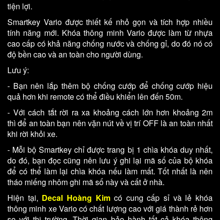
tiện lợi.
Smartkey Vario được thiết kế nhỏ gọn và tích hợp nhiều
tính năng mới. Khóa thông minh Vario được làm từ nhựa
cao cấp có khả năng chống nước và chống gỉ, do đó nó có
độ bền cao và an toàn cho người dùng.
Lưu ý:
- Bạn nên lắp thêm bộ chống cướp để chống cướp hiệu
quả hơn khi remote có thể điều khiển lên đến 50m.
- Với cách tắt rời ra xa khoảng cách lớn hơn khoảng 2m
thì để an toàn bạn nên vặn nút về vị trí OFF là an toàn nhất
khi rời khỏi xe.
- Mỗi bộ Smartkey chỉ được trang bị 1 chìa khóa duy nhất,
do đó, bạn đọc cũng nên lưu ý ghi lại mã số của bộ khóa
để có thể làm lại chìa khóa nếu làm mất. Tốt nhất là nên
tháo miếng nhôm ghi mã số này và cất ở nhà.
Hiện tại,
Decal Hoàng Kim
có cung cấp sỉ và lẻ khóa
thông minh xe Vario có chất lượng cao với giá thành rẻ hơn
so với thị trường. Thời gian bảo hành tất cả khóa thông