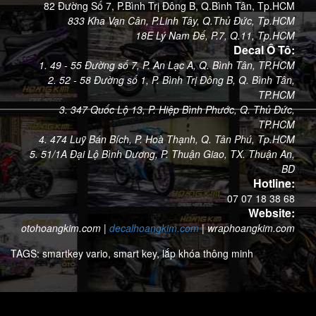
82 Đường Số 7, P.Bình Trị Đông B, Q.Bình Tân, Tp.HCM
833 Kha Vạn Cân, P.Linh Tây, Q.Thủ Đức, Tp.HCM
18E Lý Nam Đế, P.7, Q.11, Tp.HCM
Decal Ô Tô:
1. 49 - 55 Đường số 7, P. An Lạc A, Q. Bình Tân, TP.HCM
2. 52 - 58 Đường số 1, P. Bình Trị Đông B, Q. Bình Tân,
TP.HCM
3. 347 Quốc Lộ 13, P. Hiệp Bình Phước, Q. Thủ Đức,
TP.HCM
4. 474 Luỹ Bán Bích, P. Hoà Thạnh, Q. Tân Phú, Tp.HCM
5. 51/1A Đại Lộ Bình Dương, P. Thuận Giao, TX. Thuận An,
BD
Hotline:
07 07 18 38 68
Website:
otohoangkim.com
|
decalhoangkim.com
|
wraphoangkim.com
TAGS:
smartkey vario,
smart key,
lắp khóa thông minh