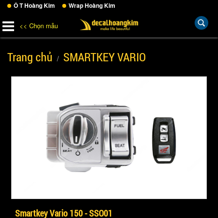
Ô T Hoàng Kim
Wrap Hoàng Kim
<< Chọn mẫu
Trang chủ
SMARTKEY VARIO
Smartkey Vario 150 - SSO01