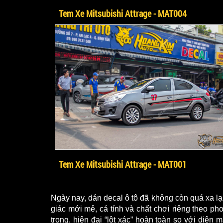
Tem Xe Mitsubishi Attrage - MAT004
Tem Xe Mitsubishi Attrage - MAT001
Ngày nay, dán decal ô tô đã không còn quá xa lạ
giác mới mẻ, cá tính và chất chơi riêng theo ph
trọng, hiện đại “lột xác” hoàn toàn so với diệ