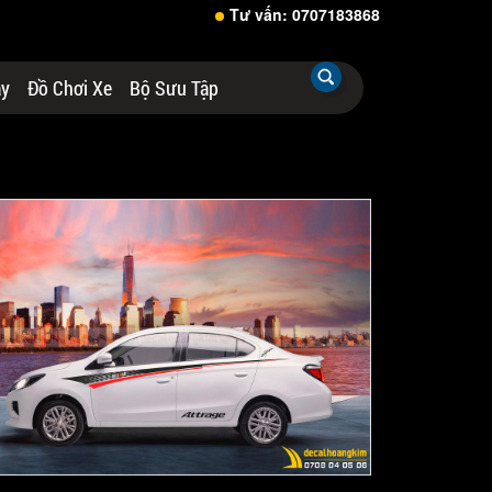
Tư vấn: 0707183868
áy
Đồ Chơi Xe
Bộ Sưu Tập