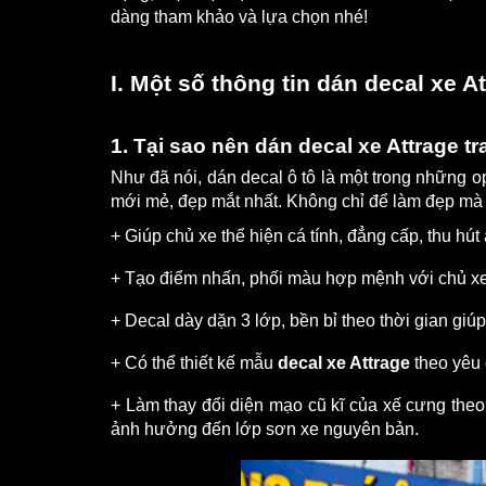
dàng tham khảo và lựa chọn nhé!
I. Một số thông tin dán decal xe A
1. Tại sao nên dán decal xe Attrage tra
Như đã nói, dán decal ô tô là một trong những o
mới mẻ, đẹp mắt nhất. Không chỉ để làm đẹp mà 
+ Giúp chủ xe thể hiện cá tính, đẳng cấp, thu hút
+ Tạo điểm nhấn, phối màu hợp mệnh với chủ xe
+ Decal dày dặn 3 lớp, bền bỉ theo thời gian gi
+ Có thể thiết kế mẫu 
decal xe Attrage
 theo yêu
+ Làm thay đổi diện mạo cũ kĩ của xế cưng the
ảnh hưởng đến lớp sơn xe nguyên bản.